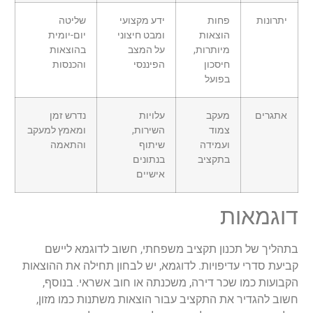
יתרונות
פחות
ידע מקצועי
שליטה
הוצאות
ומבט חיצוני
יום-יומית
מיותרות,
על המצב
בהוצאות
חיסכון
הפיננסי
והכנסות
בפועל
אתגרים
מעקב
עלויות
נדרש זמן
צמוד
השירות,
ומאמץ למעקב
ועמידה
שיתוף
והתאמה
בתקציב
בנתונים
אישיים
דוגמאות
בתהליך של תכנון תקציב משפחתי, חשוב לדוגמא ליישם
קביעת סדרי עדיפויות. לדוגמא, יש לבחון תחילה את ההוצאות
הקבועות כמו שכר דירה, משכנתה או חוב אשראי. בנוסף,
חשוב להגדיר את התקציב עבור הוצאות משתנות כמו מזון,