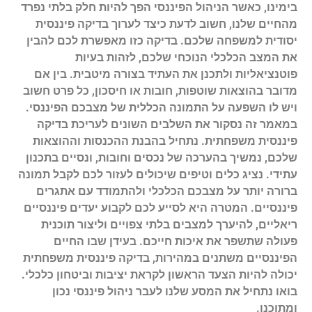
בימינו, כאשר הניהול הפיננסי הפך להיות חלק בלתי נפרד
מהחיים שלנו, חשוב לדעת כיצד לערוך בדיקה פיננסית
יסודית למשפחה שלכם. בדיקה כזו מאפשרת לכם להבין
את המצב הכלכלי הנוכחי שלכם, לזהות בעיות
פוטנציאליות ולתכנן את העתיד בצורה מיטבית. בין אם
מדובר בהוצאות שוטפות, חובות או חיסכון, כל פרט חשוב
ויש לו השפעה על התמונה הכללית של מצבכם הפיננסי.
במאמר זה נסקור את השלבים השונים לעריכת בדיקה
פיננסית משפחתית. נתחיל בהבנת ההכנסות וההוצאות
שלכם, נמשיך בהערכה של נכסים וחובות, ונסיים בתכנון
עתידי. נציג כלים וטיפים שיכולים לעזור לכם לקבל תמונה
ברורה יותר על מצבכם הכלכלי ולהתמודד עם אתגרים
פיננסיים. המטרה היא לסייע לכם לקבוע יעדים פיננסיים
ריאליים, להיערך למצבים בלתי צפויים וליצור תוכנית
פעולה שתשפר את איכות חייכם. בעידן שבו החיים
הפיננסיים משתנים במהירות, בדיקה פיננסית משפחתית
יכולה להיות הצעד הראשון לקראת יציבות וביטחון כלכלי.
בואו נתחיל את המסע שלנו לעבר ניהול פיננסי נכון
ומתוכנן.