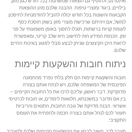
ואינטרנט, ולהוסיף גם הוצאות שמשתנות בכל חודש כגון מזון,
בילויים, ביגוד ומוצרי טיפוח. ההבנה שלכם מהן ההוצאות
הקבועות והשונות בכל חודש יכולה להוביל להזדמנויות לחיסכון.
למשל, אם זיהיתם שרכישת מוצרי מזון בשוק חוסכת כסף
לעומת קניות ברשתות, תוכלו לחסוך באופן משמעותי על פני
זמן. הכנסת המידע הזה לחישוב היא שלב קריטי, ומאפשרת
לראות היכן הקיצוצים שניתן לבצע מבלי לפגוע באיכות החיים
שלכם.
ניתוח חובות והשקעות קיימות
חובות והשקעות קיימות הם חלק בלתי נפרד מהתמונה
הפיננסית של המשפחה שלכם, ויש לנתח אותם בצורה
מדוקדקת. דבר ראשון, עליכם לרכז את כל החובות הקיימים –
בין אם מדובר במשכנתא, הלוואות לימודים, או חובות לכרטיסי
אשראי. הבנה מדויקת של גובה החובות, התנאים והריביות
תעזור לכם לנהל אותם בצורה חכמה ולהפחית את העומס
התקציבי.
מעבר לכך, חשוב לבחון את ההשקעות הקיימות שלכם ולהעריך