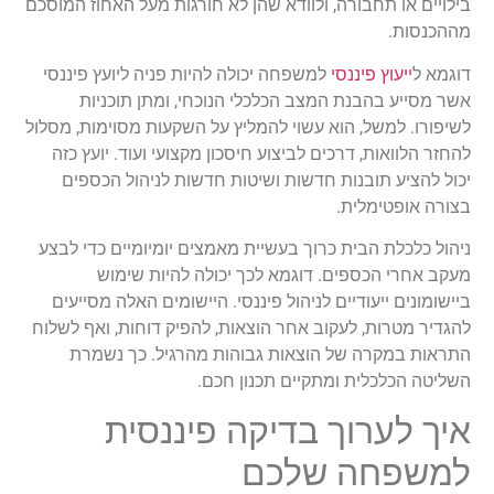
בילויים או תחבורה, ולוודא שהן לא חורגות מעל האחוז המוסכם
מההכנסות.
דוגמא ל
ייעוץ פיננסי
למשפחה יכולה להיות פניה ליועץ פיננסי
אשר מסייע בהבנת המצב הכלכלי הנוכחי, ומתן תוכניות
לשיפורו. למשל, הוא עשוי להמליץ על השקעות מסוימות, מסלול
להחזר הלוואות, דרכים לביצוע חיסכון מקצועי ועוד. יועץ כזה
יכול להציע תובנות חדשות ושיטות חדשות לניהול הכספים
בצורה אופטימלית.
ניהול כלכלת הבית כרוך בעשיית מאמצים יומיומיים כדי לבצע
מעקב אחרי הכספים. דוגמא לכך יכולה להיות שימוש
ביישומונים ייעודיים לניהול פיננסי. היישומים האלה מסייעים
להגדיר מטרות, לעקוב אחר הוצאות, להפיק דוחות, ואף לשלוח
התראות במקרה של הוצאות גבוהות מהרגיל. כך נשמרת
השליטה הכלכלית ומתקיים תכנון חכם.
איך לערוך בדיקה פיננסית
למשפחה שלכם