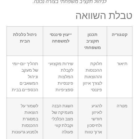
לניהול תקציב משפחתי בצורה נכונה.
טבלת השוואה
קטגוריה
תכנון
ייעוץ פיננסי
ניהול כלכלת
תקציב
למשפחה
הבית
משפחתי
תיאור
חלוקת
שירות מקצועי
תהליך יום-יומי
ההכנסות
לקבלת
של מעקב
וההוצאות
המלצות
וניהול
לצורך איזון
פיננסיות
המשאבים
פיננסי
ספציפיות
הכספיים בבית
מטרה
להגיע
השגת הבנה
לשמור על
לאיזון
מעמיקה של
הוצאות
חודשי
מצב הכלכלי
במסגרת
ולחיסכון
וקבלת קווי
ההכנסות
ארוך טווח
פעולה
ולמנוע גרעונות