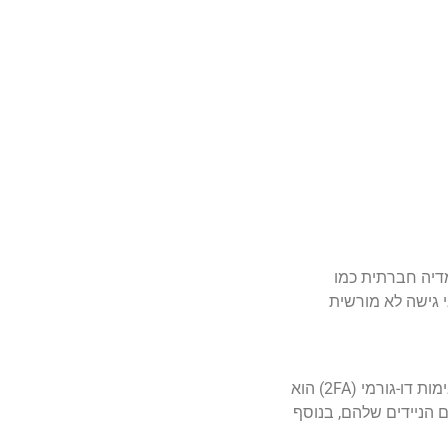
דיה חברתית כמו
 גישה לא מורשית
אינסטגרם נותנת עדיפות לאבטחה על ידי מתן שיטות אימות חזקות לאימות זהויות המשתמשים במהלך תהליך הכניסה. אימות דו-גורמי (2FA) הוא
הניידים שלהם, בנוסף