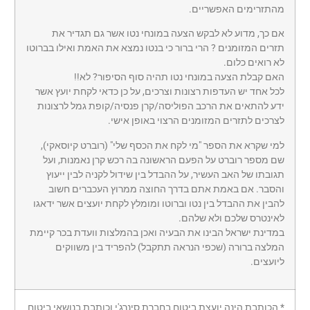
מהתזרימים האפשריים.
אם כך, מדוע לא לבקש הצעה במונחי נטו אשר גם תגדיר את
תזרים המזומנים ? הרי ברור כי בנטו נמצא את האמת ואילו בברוטו
לא רואים כלום.
האם קבלת הצעה במונחי נטו תהיה סוף הסיפור? לא!!
לכל אחד יש העדפות רצונות וצרכים, על כן כדאי לקחת יועץ אשר
ידע להתאים את הרכב הפוליסה/קרן פנסיה/קופת גמל לרצונות
לצרכים לתזרים המזומנים הרצוי באופן אישי.
למי שקרא את הספר "מי לקח את הכסף שלי" (רוברט קיוסאקי),
שם מספר רוברט על הפעם הראשונה בה רכש קרן נאמנות, ועל
תגובתו של האב העשיר, על ההבדל בין שידול לקניה לבין ייעוץ
והסבר. אם באמת אתם בדרך החוצה ממרוץ העכברים חשוב
להבין את ההבדל בין נטו וברוטו ומומלץ לקחת יועצים אשר ידאגו
לאינטרס שלכם ולא שלהם.
במדינת ישראל הבינו את הבעיה ואכן בהמלצות וועדת בכר קיימת
המלצה ברורה (שכפי הנראה תתקבל) להפריד בין משווקים
ליועצים.
* הכותבת הינה יועצת ביטוח בחברת סינרג'י וכותבת בנושאי ביטוח