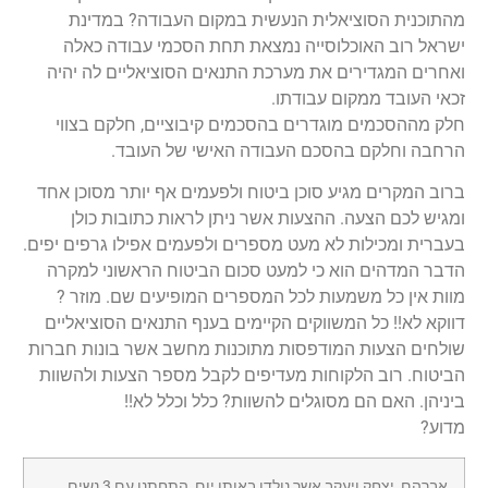
מהתוכנית הסוציאלית הנעשית במקום העבודה? במדינת
ישראל רוב האוכלוסייה נמצאת תחת הסכמי עבודה כאלה
ואחרים המגדירים את מערכת התנאים הסוציאליים לה יהיה
זכאי העובד ממקום עבודתו.
חלק מההסכמים מוגדרים בהסכמים קיבוציים, חלקם בצווי
הרחבה וחלקם בהסכם העבודה האישי של העובד.
ברוב המקרים מגיע סוכן ביטוח ולפעמים אף יותר מסוכן אחד
ומגיש לכם הצעה. ההצעות אשר ניתן לראות כתובות כולן
בעברית ומכילות לא מעט מספרים ולפעמים אפילו גרפים יפים.
הדבר המדהים הוא כי למעט סכום הביטוח הראשוני למקרה
מוות אין כל משמעות לכל המספרים המופיעים שם. מוזר ?
דווקא לא!! כל המשווקים הקיימים בענף התנאים הסוציאליים
שולחים הצעות המודפסות מתוכנות מחשב אשר בונות חברות
הביטוח. רוב הלקוחות מעדיפים לקבל מספר הצעות ולהשוות
ביניהן. האם הם מסוגלים להשוות? כלל וכלל לא!!
מדוע?
אברהם, יצחק ויעקב אשר נולדו באותו יום, התחתנו עם 3 נשים