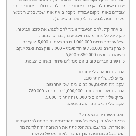
שונות אשר נולדו אף הן באותו יום. גם ילדיהם נולדו באותו יום. הם
עובדים באותו מקום עבודה ומקבלים את אותו שכר. בקיצור ממש
מקרה דומה לכבשה דולי ( זוכרים שיבוט ).
יום אחד קרא להם המעביד ואמר להם לפגוש את סוכני הביטוח,
כאן קיבל כל אחד מהם הצעה שונה, בברוטו כמובן.
אצל אברהם נרשם 1,000,000 ₪ חד פעמי + 5,000 ₪ קצבה,
ליצחק נרשם 750,000 ₪ חד פעמי + 8,000 ₪ קצבה, ואצל יעקב
נרשמו הסכומים 850,000 + 6,500.
כיון שהם חברים טובים הם מנהלים שיחה ומשווים הצעות.
אברהם: תראה שלי יותר טוב.
יצחק: לא, שלי יותר טוב.
יעקב: מה פתאום, שניכם טועים. שלי יותר טוב.
אברהם: שלי יותר טוב כי 1,000,000 זה יותר מ- 750,000.
יצחק: שלי יותר טוב כי 8,000 זה יותר מ- 5,000.
יעקב: שלי הכי טוב כי הוא באמצע.
האם מישהו יודע מי צודק?
כנראה שלא, כיון שעל כל אחד מהסכומים חייב במס לפי תקנה זו
או אחרת, ומה שבאמת יוכל לתת את התשובה יהיה לדעת מה
הנטו בכל סכום ומה הערך הנוכחי לאחר מס של כל אחד