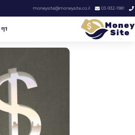
moneysite@moneysite.co.il
03-932-1981
דף 