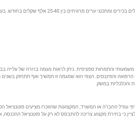
תחום התכנון והבנייה ממשיך להיות מבוקש, כאשר אדריכלים בכירים ומתכנני ער
 משמעותי והתמחות ספציפית. ניתן לראות מגמה ברורה של עלייה בב
 הרפואה והפיננסים. הצפי הוא שמגמה זו תמשיך ואף תתחזק בשנים 
ת והכלכליות במשק.
פי וגודל החברה או המשרד, המקצועות שהוזכרו מציעים פוטנציאל הכ
ציין כי בחירת מקצוע צריכה להתבסס לא רק על פוטנציאל ההכנסה, א