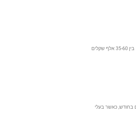
מהנדסי תוכנה, מפתחי Full Stack ומומחי אבטחת סייבר ממשיכים להוביל את טבלת השכר בישראל. מפתח בכיר יכול להרוויח בין 35-60 אלף שקלים
ין 25-45 אלף שקלים בחודש, כאשר בעלי