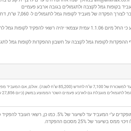
ביד בקופות גמל לקצבה ולתגמולים בגובה ארבע פעמיים
השכר הממוצע במשק (27,856 ש"ח), הפחתת 
האחרון בתחום ההפקדות של עצמאים בקופות גמל הקובע כי החל מיום 1.1.06 עמית עצמאי יהיה רשאי
 ההפקדות לקופות גמל לקצבה על חשבון ההפקדות לקופות גמל לתגמו
תקרת ההפקדה של המעביד הינה 7.5% ממשכורתו של העובד עד למשכורת של 7,100 ש"ח לחודש (200
לקופת ג
על העובד להפקיד לאותה קופה סכומים זהים לסכומים המופקדים ע"י המעביד עד לשיעור של