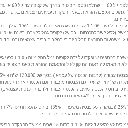
למבוטח 60 שנים לפחות ובמקרה
גמולים ולקצבה הוראות בעניין הפקדות עמיתים עצמאים בקופות גמל 
ידיהם.
במסגרת תיקון מס\' 3 לתקנות שעבר ממש לאחרו
מהשכר הממוצע, אליו התווספו 5% מדי שנה עד לשנת 2009. משמעות ההוראה הנ"ל הינה כי במקרים רבים עצמא
ים שיופקדו על ידם לקופות גמל החל מיום 1.1.06 לפני גיל 60.
עדין לא הותאמו להוראות התיקון לעיל והתאמת ההוראות כאמור צפויה בע
כנסת עבודה שלו עד תקרת 85,200 ש"ח. יצוין כי ביחס להכנסה שאיננה הכנסת עבודה (לרבות הכנסות 
בגין הפקדות שלא הו
ניתן למשוך את הכספים שהופקדו ויופקדו בקופת גמל לתגמולים לעצמאי עד ליום