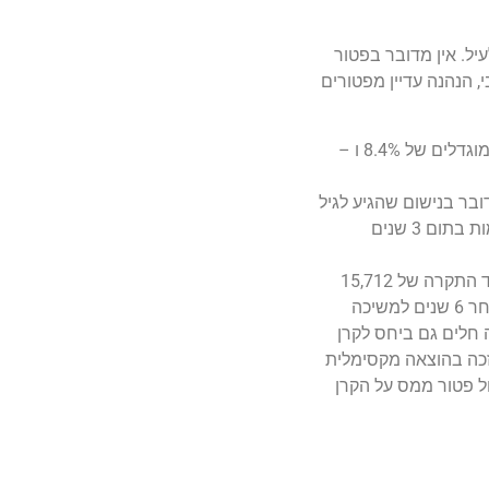
יל. אין מדובר בפטור
הנהנה עדיין מפטורים
תקרת ההפקדה המותרת הינה 7.5% למעביד ו- 2.5% לעובד מהמשכורת הקובעת עד לתקרה של 15,712 ש"ח לחודש (שיעורים מוגדלים של 8.4% ו –
לאותו חשבון. אם מדובר בנישום שהגיע לגיל
פרישה – ניתן למשוך מהקרן כבר לאחר 3 שנים ממועד התשלום הראשון. כמו כן, העובד יכול להשתמש בכספים לצורכי השתלמות בתום 3 שנים
תקרת ההפקדה של חברת מעטים עבור עובדים שהינם בעלי שליטה בה (10% ומעלה) הינה 4.5% בלבד מהמשכורת הקובעת עד התקרה של 15,712
ש"ח לחודש. במקביל על העובד להפקיד 1.5% לפחות מהמשכורת הקובעת. יתר ההוראות שפורטו לעיל, ובכלל זה האפשרות לאחר 6 שנים למשיכה
 חלים גם ביחס לקרן
כה בהוצאה מקסימלית
אה שתוכר תהיה 4.5% מההכנסה . במשיכה יחול פטור ממס על הקרן