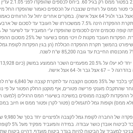
ניתן למשוך את הכספים שהופ
במקרה של משיכה בגיל פרישה (העולה בהדרגה לגיל 67 אצל גבר ולגיל 64 אצל אישה). במקרים אחרים יחול 
15%.הפקדות מעביד לקופות גמל לקצבה ולקרנות פנסיה תקרת ההפקדה הינה 7.5% ממשכורתו 
להפקיד סכומים נוספים עד לשיעור כולל של 7% מהמ
 זיכוי בשיעור של 35%. יודגש כי כפי שיפורט בהמשך תקרת ההפקדה הכוללת (הן בגין הפקדות לקופ
ע במשק (כיום 13,928 ש"ח).
ול- 64 אצל אישה.
סכומי הקצבה המתקבלים בגיל הפרישה
ר שהתקבלו מענקי פרישה פטורים, אף מוקטן החלק הפטור על פי נו
ים על ההפקדות לקצבה ממוסים במשיכה בשיעורי המס הרגילים (למעט
כאשר מדובר 
כושר עבודה המעביד יכול להפקי
הפקדה תותר בניכוי למעביד על הביטוח להיות בגדר ביטוח מועדף, דהיינו ביטו