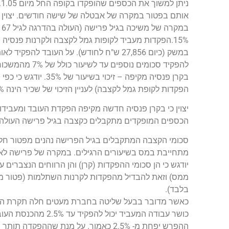
בקרן פנסיה מקיפה –
הפקדות לקופת גמל לקצבה) לעניין הזיכוי של שכיר הינה 7% מהכנסתו החייבת עד גובה 85,200 ש"ח לשנה.
יצוין כי בקרן פנסיה חדשה מקיפה הפקדת העובד ומעבידו יחד לא יעלו על 20.5% מפעמיים השכר הממוצ
הכספים המופקדים מתקבלים כקצבה בגיל פרישה העולה בהדרגה ל – 67 אצל גבר 
מתחייבת במס בשיעורים הרגילים. במקרה של פרישה לאח
יודגש כי הן סכומי ההפקדות (קרן) והן הרווחים הנצבר
בלבד).
ההפרש יפחת מ- 2.5% כאמור. על מנת שה