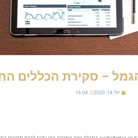
גמל – סקירת הכללים הח
יולי 14, 2020
16:04
avi@altertax.co.il
במהלך שנה אחרונה הינו עדים לרצף תיקונים בת