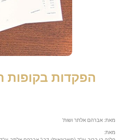
הפקדות בקופות ה
מאת: אברהם אלתר ושות'
מאת:
הלנה בן ברוך, עו"ד (חשבונאית); דר\' אברהם אלתר, עו"ד