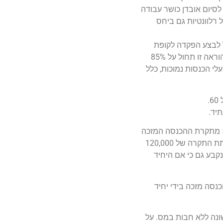
 של קרות אירוע ביטוחי לפני גיל 60 – ישתלמו כספי הביטוח בדרך של קצבה עד גיל 60 או עד לסיום אובדן כושר עבודה
רלוונטיות גם ביחס
נה, נקבע כי החל מיום 1.1.06 על מנת שעצמאי שנולד בשנת 1961 ואילך יוכל לבצע הפקדה לקופת
גמל לתגמולים עליו להפקיד קודם 16% מהשכר הממוצע במשק (ללא קשר להכנסותיו בפועל) לקופת גמל לקצבה. בשנת 2006 הוראה זו תחול על 85%
ים ובמיוחד בעלי הכנסות נמוכות, כלל
תיד.
תקרת הניכוי כיום הינה 7% מתקרת הכנסה מזכה שאינה הכנסת עבודה (לרבות הכנסה של עצמאי) בסך של 120,000 ש"ח ו- 5% מתקרת ההכנסה המזכה
שהינה הכנסת עבודה ללא זכויות בסך של 85,200 ש"ח. במקרה של יחיד שיש לו גם הכנסות מעבודה וגם הכנסות אחרות מופחתת התקרה של 120,000
עצמאים) נקבע גם כי אם היחיד
תרו בניכוי ניתן לקבל זיכוי בשיעור של 25% (ובמקרה של פנסיה מקיפה – 35%) וביחס להפקדות עד 7% ההכנסה מזכה בידי יחיד
 1.1.06 בתום 15 שנים ממועד ההפקדה הראשונה ללא חבות במס. על