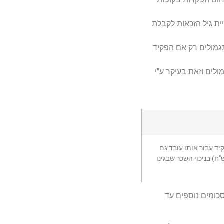
תקרת השכר לצורך הפקדה של מעביד לקופות גמל לתגמולים ל- 7,060 ש"ח, דחיית גיל הזכאות לקבלת
 להפקיד לקופות גמל לתגמולים רק אם הפקיד
לים וזאת בעיקר ע"י
85, ש"ח לשנה). אולם, אם המעביד מפקיד עבור אותו עובד גם
מל לקצבה, הרי שתקרת השכר לעניין ההפקדה לקופת גמל לתגמולים מוגבלת גם לארבע פעמים השכר הממוצע במשק (כיום 27,856 ש"ח) בניכוי השכר שבגינו
 5%. כמו כן, רשאי העובד להפקיד סכומים נוספים עד