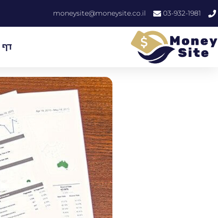
moneysite@moneysite.co.il
03-932-1981
דף 