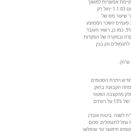
קדו בקופה החל מיום 2.1.05 בפטור ממס רק בגיל 60. ביחס לכספים שהופקדו לפני 2.1.05 עדין קיימת אפשרות למשוך
אותם בפטור במקרה של אבטלה של שישה חודשים. יצוין כי פטור ממס על רווחים שנצברו על הכספים כאמור שהופקדו החל מיום 1.1.03 יחול רק
על הרווחים כאמור שיעור מס של
של העובד עד לסכום של ארבע פעמים השכר הממוצע
במשק (כיום 27,856 ש"ח לחודש). על העובד להפקיד לאותה קופה סכומים זהים לסכומים שהופקדו ע"י המעביד עד לשיעור של 5%. כמו כן, רשאי העובד
שכורת. הפקדות העובד מקנות לו זיכוי ממס בשיעור של 25% מסכום ההפקדה ובמקרה של הפקדות
ת גמל לתגמולים והן בגין
 נהנים מפטור חלקי בלבד של 35% מסכום הקצבה עד לתקרת קצבה של 6,840 ש"ח לחודש ויתרת הסכומים
סחה הקבועה בחוק.
 חלק מהקצבה הפטור
ממס) וזאת להבדיל מהפקדות לקרנות השתלמות (פטור מלא ממס) וקופות גמל לתגמולים (פטור לקרן ופטור ממס או חיוב במס של 15% על רווחים
בבעל שליטה בחברת מעטים חלה תקרת הפקדה של החברה לקופת גמל לקצבה ולפיצויים יחד בסך של 9,980 ש"ח לשנה. ביטוח אובדן
ד עד 2.5% מהכנסת העובד לביטוח אובדן כושר עבודה. במידה והמעביד מפקיד מעל 5% לקופת גמל לתגמולים, סכום
ח שתקופתו תימשך עד שימלאו