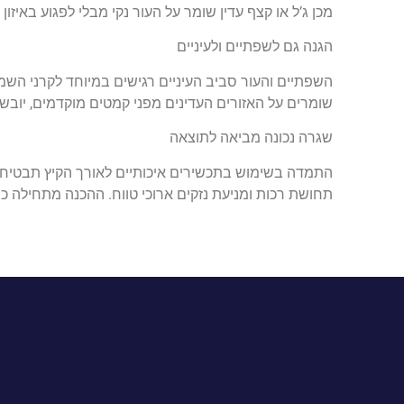
מכן ג’ל או קצף עדין שומר על העור נקי מבלי לפגוע באיזון 
הגנה גם לשפתיים ולעיניים
השפתיים והעור סביב העיניים רגישים במיוחד לקרני השמש.
שומרים על האזורים העדינים מפני קמטים מוקדמים, יובש 
שגרה נכונה מביאה לתוצאה
התמדה בשימוש בתכשירים איכותיים לאורך הקיץ תבטיח עו
תחושת רכות ומניעת נזקים ארוכי טווח. ההכנה מתחילה כ