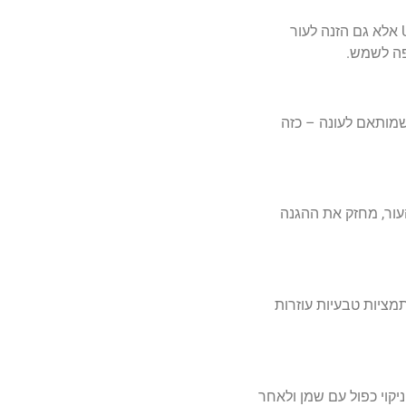
מעניק לא רק הגנה מפני קרני UV אלא גם הזנה לעור
פה לשמש.
שמותאם לעונה – כזה
בקיץ. סרום עשיר בנוגדי חמצון כמו ויטמין C מסייע בשיקום העור, מחזק את ההגנה
מציות טבעיות עוזרות
ניקוי כפול עם שמן ולאחר