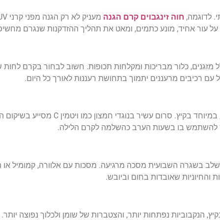
. לדוגמה,
חוה זינגבוים קרם הגנה
ר על עור אחיד, מונע כתמים, ומאט את תהליך ההזדקנות שנגרם מחשי
לל מזגנים, כלור מבריכות ומקלחות תכופות. חשוב לבחור בקרם לחות 
ל עם רכיבים מרעננים יתמוך בתחושת רעננות לאורך כל היום.
במהלך היום העור סופג רדיקלים חופשיים וזיהום סביבתי, במיוחד 
ץ להשתמש בו בשעות הערב כהשלמה לקרם הלילה.
לשלב בשגרה השבועית מסכה מרגיעה. מסכות עם אלוורה, קמומיל או ת
 והחיוניות שאובדות בחום וביובש.
יץ, הנקבוביות נפתחות יותר, והצטברות של שומן ולכלוך נפוצה יותר. 