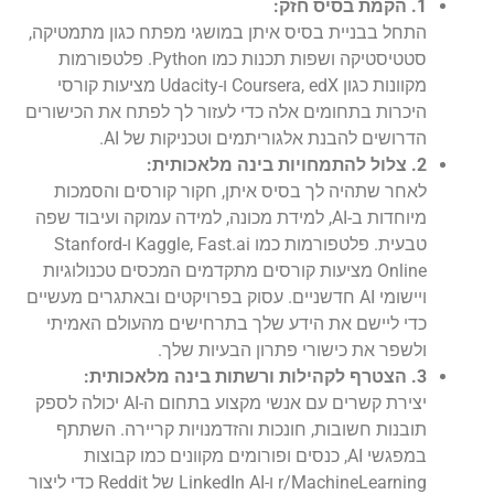
1. הקמת בסיס חזק:
התחל בבניית בסיס איתן במושגי מפתח כגון מתמטיקה,
סטטיסטיקה ושפות תכנות כמו Python. פלטפורמות
מקוונות כגון Coursera, edX ו-Udacity מציעות קורסי
היכרות בתחומים אלה כדי לעזור לך לפתח את הכישורים
הדרושים להבנת אלגוריתמים וטכניקות של AI.
2. צלול להתמחויות בינה מלאכותית:
לאחר שתהיה לך בסיס איתן, חקור קורסים והסמכות
מיוחדות ב-AI, למידת מכונה, למידה עמוקה ועיבוד שפה
טבעית. פלטפורמות כמו Kaggle, Fast.ai ו-Stanford
Online מציעות קורסים מתקדמים המכסים טכנולוגיות
ויישומי AI חדשניים. עסוק בפרויקטים ובאתגרים מעשיים
כדי ליישם את הידע שלך בתרחישים מהעולם האמיתי
ולשפר את כישורי פתרון הבעיות שלך.
3. הצטרף לקהילות ורשתות בינה מלאכותית:
יצירת קשרים עם אנשי מקצוע בתחום ה-AI יכולה לספק
תובנות חשובות, חונכות והזדמנויות קריירה. השתתף
במפגשי AI, כנסים ופורומים מקוונים כמו קבוצות
r/MachineLearning ו-LinkedIn AI של Reddit כדי ליצור