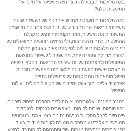
בינה מלאכותית בפעולה: כיצד היא משפיעה על חיינו ועל
התעשיות שלנו?
בינה מלאכותית מעצבת מחדש את הנוף של תעשיות שונות,
משירותי בריאות ועד תחבורה, על ידי הצגת פתרונות חדשניים
המשפרים את היעילות, הפרודוקטיביות ותהליכי קבלת
ההחלטות. בתחום הבריאות, כלי הדמיה רפואיים המופעלים על
ידי בינה מלאכותית יכולים לסייע לרופאים באבחון מחלות
בצורה מדויקת ומהירה יותר, מה שמוביל לשיפור בתוצאות
המטופלים ולהפחתת עלויות שירותי הבריאות. בנוסף, רפואה
מותאמת אישית מונעת בינה מלאכותית מאפשרת תוכניות
טיפול מותאמות המבוססות על פרופילים גנטיים
אינדיבידואליים, תוך אופטימיזציה של הטיפול בחולים ויעילות
הטיפול.
במגזר הפיננסי, אלגוריתמי AI מחוללים מהפכה בניהול סיכונים,
זיהוי הונאות ושירות לקוחות, ומאפשרים לבנקים ולמוסדות
פיננסיים לקבל החלטות מונעות נתונים בזמן אמת. צ'טבוטים
המופעלים על ידי AI מספקים תמיכת לקוחות מיידית, בעוד
אלגוריתמים מנתחים מגמות שוק והתנהגות לקוחות כדי להציע