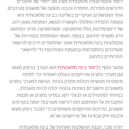
לימוד אינטליגנציה מלאכותית מציג סט ייחודי של אתגרים
הדורשים מסירות, התמדה והבנה מוצקה של מושגים מורכבים.
אחד המכשולים העיקריים בשליטה בבינה מלאכותית היא
עקומת הלמידה התלולה הקשורה לנושא, המקיפה מגוון רחב
של דיסציפלינות, כולל מתמטיקה, סטטיסטיקה, מדעי המחשב
וידע ספציפי לתחום. בנוסף, האופי המתפתח במהירות של
טכנולוגיות בינה מלאכותית אומר שהלומדים חייבים להישאר
מעודכנים בהתקדמות ובמגמות האחרונות כדי להישאר
תחרותיים בתחום.
אתגר נוסף ב
לימוד בינה מלאכותית
הוא הצורך בניסיון מעשי
עם מערכי נתונים ופרויקטים בעולם האמיתי כדי לפתח
מיומנויות מעשיות ויכולות פתרון בעיות. הגישה למערכי נתונים
ומשאבים חישוביים באיכות גבוהה יכולה להיות מוגבלת,
במיוחד למתחילים או לבעלי רקע במדעי נתונים או תכנות.
התגברות על המחסום הזה דורשת מעורבות יזומה בקורסים
מקוונים, הדרכות ופרויקטים משותפים כדי לצבור ניסיון מעשי
ולבנות תיק עבודות של פרויקטים של AI.
יתרה מכך, הבנת ההשלכות האתיות של בינה מלאכותית