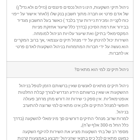
ניהול תיקי השקעות, הינו ניהול נכסים פיננסים (נזילים ולא נדל"ן)
של אדם פרטי או חברה מתוך חשבון בנק שלו (לאחר אישור על ייפוי
כוח לקנייה ומכירת ניירות ערך בלבד ) כאשר בעל החשבון מגדיר
בבירור את רמת הסיכון (בדרך כלל שיעור אחזקת מניות
המקסימאלי בתיק) ואת שיעור עלויות הניהול למומחה.
השירות יכול להינתן על ידי מנהל תיקים עצמאי ,אך ברוב המקרים
הוא נעשה על ידי חברות המתמחות בניהול השקעות לאדם פרטי
או לחברות.
ניהול תיקים: למי הוא מתאים?
ניהול תיקים מתאים לאנשים שאין ברשותם הזמן לטפל בניהול
ההשקעות או שאין ברשותם הידע הנדרש לצורך קבלת החלטות
אופטימאליות. אין ספק כי שירות זה דורש מתן מרחב פעולה
חופשי למנהל התיקים ולכן אינו מתאים למי שרוצה להתערב
בניהול.
למרות שרוב מנהלי התיקים דורשים סך מינימאלי להשקעה (בדרך
כלל החל מ-300 אלף ש"ח),
מספר רב של בתי השקעות מציע את השירות להיקף השקעה
כמעט מתאים לכל כיס בתנאי שהניהול יתבצע באמצעות קרנות