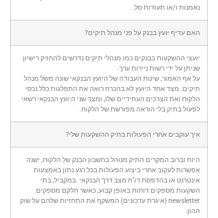
נאמנות ו/או תעודות סל.
האם עדיף יועץ בבנק על פני מנהל תיקים?
יועצי ההשקעות בבנקים כמו מנהלי תיקים נדרשים להחזיק רישיון
שניתן על ידי רשות ניירות ערך.
על אף האמור, שיטת העבודה של היועץ הבנקאי שונה משל מנהל
תיקים. מצד אחד היועץ לא בהכרח רואה את התפלגות כלל נכסי
הלקוח ואת הצרכים העתידיים שלו, ומצד שני היועץ הבנקאי רשאי
לפעול בתיק בלי הוראה מפורשת של הלקוח.
איך עוקבים אחרי הפעולות בתיק ההשקעות שלי?
היות וברוב המקרים התיק מנוהל בחשבון הבנק של הלקוח, ישנה
אפשרות לעקוב אחרי ביצוע הפעולות בכל רגע נתון באמצעות
אינטרנט או בהדפסת דו"ח מצב דרך הבנקאי .במקביל, בתי
השקעות מספקים דוחות באופן קבוע, כאשר חלקם מספקים
newsletter (איגרת עדכונים) המשקף את התחזיות שלהם על שוק
ההון.