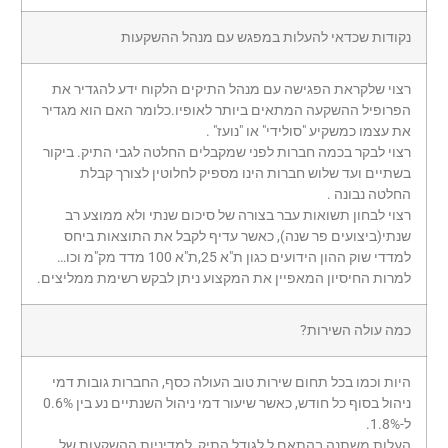
נקודות שכדאי להעלות במפגש עם מנהל ההשקעות
רצוי שלקראת הפגישה עם מנהל התיקים הלקוח ידע להגדיר את
הפרופיל ההשקעה המתאים ביותר לאופיו.כלומר האם הוא מגדיר
את עצמו כמשקיע "סולידי" או "נועז" .
רצוי לבקר בכמה חברות לפני שמקבלים החלטה לגבי התיק. ביקור
בשתיים ועד שלוש חברות הינו מספיק לחלוטין לצורך קבלת
החלטה נבונה .
רצוי לבחון תשואות עבר בצורה של סיכום שנתי ולא ממוצע רב
שנתי(ביצועים פר שנה), כאשר עדיף לקבל את התוצאות ביחס
למדדי שוק ההון הידועים כגון ת"א 25,ת"א 100 מדד מק"מ וכו…
למרות החיסיון המאפיין את המקצוע ניתן לבקש רשימת ממליצים.
כמה עולה השירות?
היות וכמו בכל תחום שירות טוב העולה כסף, החברות גובות דמי
ניהול בסוף כל חודש, כאשר שיעור דמי ניהול השנתיים נע בין 0.6%
ל-1.8%.
העלות משתנה בהתאם ל לגודל התיק ,למדיניות ההשקעות של