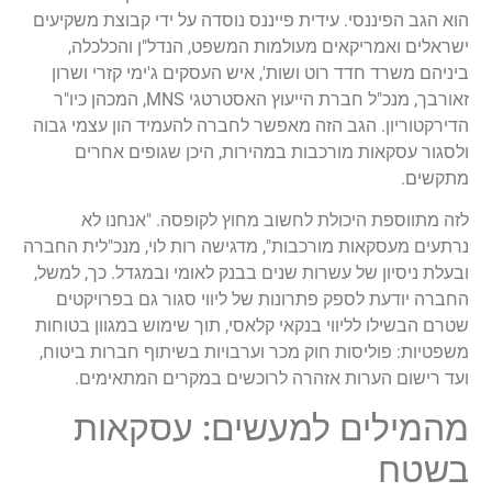
הוא הגב הפיננסי. עידית פייננס נוסדה על ידי קבוצת משקיעים
ישראלים ואמריקאים מעולמות המשפט, הנדל"ן והכלכלה,
ביניהם משרד חדד רוט ושות', איש העסקים ג'ימי קזרי ושרון
זאורבך, מנכ"ל חברת הייעוץ האסטרטגי MNS, המכהן כיו"ר
הדירקטוריון. הגב הזה מאפשר לחברה להעמיד הון עצמי גבוה
ולסגור עסקאות מורכבות במהירות, היכן שגופים אחרים
מתקשים.
לזה מתווספת היכולת לחשוב מחוץ לקופסה. "אנחנו לא
נרתעים מעסקאות מורכבות", מדגישה רות לוי, מנכ"לית החברה
ובעלת ניסיון של עשרות שנים בבנק לאומי ובמגדל. כך, למשל,
החברה יודעת לספק פתרונות של ליווי סגור גם בפרויקטים
שטרם הבשילו לליווי בנקאי קלאסי, תוך שימוש במגוון בטוחות
משפטיות: פוליסות חוק מכר וערבויות בשיתוף חברות ביטוח,
ועד רישום הערות אזהרה לרוכשים במקרים המתאימים.
מהמילים למעשים: עסקאות
בשטח