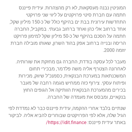
המוניטין נבנה מעסקאות, לא רק מהצהרות. עידית פייננס
חתמה עם חברת סיטי פרויקטים על ליווי שני פרויקטי
התחדשות עירונית בבת ים בהיקף כולל של כ-150 מיליון שקל,
אחד ברחוב אלי כהן ואחד ברחוב גבעתי. במקביל, החברה
חתמה על הסכם בהיקף של כ-50 מיליון שקל למימון פרויקט
הריסה ובנייה ברחוב אפק בהוד השרון, שאותו מובילה חברת
יוזמה 2000.
מעבר לכל עסקה בודדת, החברה גם מחזקת את שורותיה.
לאחרונה הצטרף אליה משה פלדמר, מבכירי תחום
המשכנתאות במערכת הבנקאית, כסמנכ"ל שיווק, מכירות
ופיתוח עסקי. צירוף כזה ממחיש מגמה רחבה של מעבר
בכירים מהמערכת הבנקאית הוותיקה אל הגופים החוץ
בנקאיים, ומבסס את מעמדה של החברה.
שנתיים בלבד אחרי ההקמה, עידית פייננס כבר לא נמדדת לפי
הגיל שלה, אלא לפי הפרויקטים שבוחרים להביא אליה. לביקור
באתר עידית פייננס:
https://idit.finance/