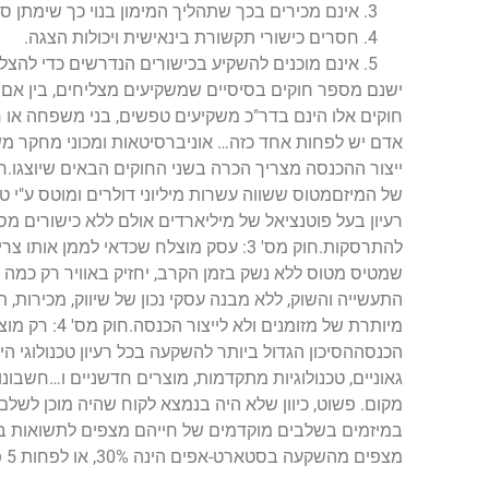
אינם מכירים בכך שתהליך המימון בנוי כך שימתן סי
חסרים כישורי תקשורת בינאישית ויכולות הצגה.
אינם מוכנים להשקיע בכישורים הנדרשים כדי להצ
ישנם מספר חוקים בסיסיים שמשקיעים מצליחים, בין אם מש
אדם יש לפחות אחד כזה… אוניברסיטאות ומכוני מחקר משק
של המיזםמטוס ששווה עשרות מיליוני דולרים ומוטס ע"י ט
רעיון בעל פוטנציאל של מיליארדים אולם ללא כישורים מס
שמטיס מטוס ללא נשק בזמן הקרב, יחזיק באוויר רק כמה ש
התעשייה והשוק, ללא מבנה עסקי נכון של שיווק, מכירות, 
מיותרת של מ
הכנסההסיכון הגדול ביותר להשקעה בכל רעיון טכנולוגי הינ
גאוניים, טכנולוגיות מתקדמות, מוצרים חדשניים ו…חשבונו
במיזמים בשלבים מוקדמים של חייהם מצפים לתשואות בי
מצפים מהשקעה בסטארט-אפים הינה 30%, או לפחות 5 פעמים הסכום המקורי אותו השקיעו. ישנן 3 דרכים שמשקיע יכול לצאת מהשקעה מוצלחת: