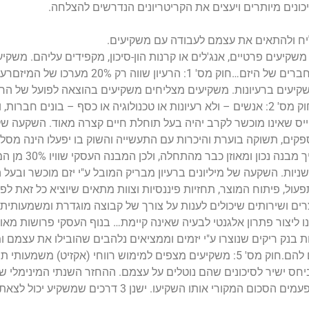
כונים מיותרים ויעצים את הקריטריונים הנדרשים להצלחה.
ליח ולהתאים את עצמם לעבודה עם משקיעים.
קיעים פרטיים, אנג'לים או קרנות הון-סיכון, מקפידים עליהם. משקי
חוקים אלו הינם בדר"כ משקיעים טפשים, בני משפחה או חברים של הי
יעים ברעיונות. משקיעים מצליחים משקיעים בהוצאה לפועל של הרעי
ייס שאינו מוכשר לקרב יהיה בעל תוחלת חיים קצרה מאוד. השקעה של 
פקים, תשוקה בוערת והיכרות עם התעשייה והשוק בו יפעלו הינה מסלו
להתרסקות.חוק מס' 3: עסק מוצ
ניות. השקעה של מיליונים ברעיון מבריק המובל ע"י יזם מוכשר ובעל 
תפעול, פיתוח המוצר, תחזיות פיננסיות וצוות מתאים שיוציא כל זאת לפ
זומנים ולא לייצור הכנסה.חוק מס' 4: רק מוצרים ושירותים שיכולים לענות על צורך של קבוצה מוגדרת 
ו ליצור פתרון אלגנטי לבעיה שאינה קיימת… בנוף העסקי פרושות מאות 
ת בנק ריקים שנוצרו ע"י יזמים וממציאים נלהבים שהובילו את עצמם ו
חס ישיר לסיכונים שהם נוטלים על עצמם. ההחזר השנתי המינימלי 