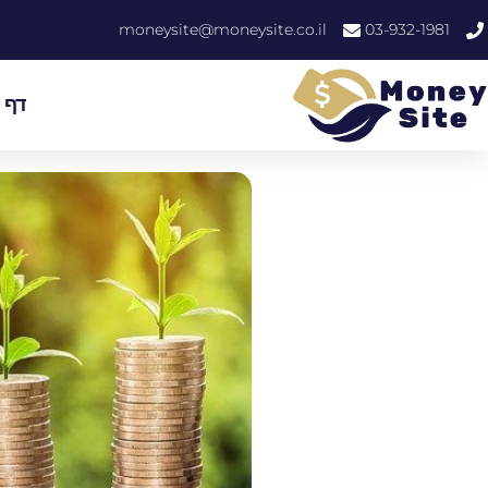
moneysite@moneysite.co.il
03-932-1981
דף 