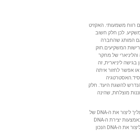
 רווח משמעותי. האקזיט
שקיע. לכן חלק חשוב
 אם המותג שהחברה
רישות המשקיעים.חוק
 והליניארי של מחקר
 בגישה ליניארית, זה
" או אפשר לחזור איתה
פסיד.האסטרטגיה
הנדרש להשגת היעד. חלק
ננות מוצלחת, שהינה
בכדי לתכנן, לממן, להוציא לפועל ולבצע אקזיט מוצלח ממיזם ולספק את הצרכים של כל הצדדים הנוטלים סיכון לאורך התהליך, עליך ליצור את ה-DNA של
הארגון שלך, כדי שתוכל לפעול בתנאים משתנים ותחת פעולתם של כוחות שייצרו מכשולים שעכבו אותך שלהשיג את מטרתך. באמצעות יצירת ה-DNA
המתאים לארגונך, תוכל לענות לקריטריונים הנדרשים כדי לשים אותך על מסלול הניצחון. אותם תחומים של לימוד מתמיד בכדי ליצור את ה-DNA הנכון