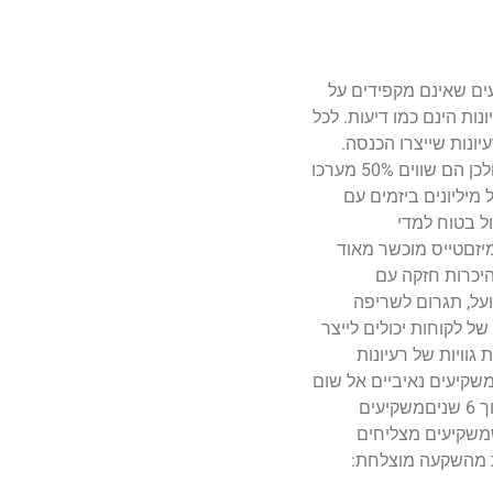
עים שאינם מקפידים על
זם…חוק מס' 1: הרעיון שווה רק 20% מערכו של המיזםרעיונות הינם כמו דיעות. לכל
ונות שייצרו הכנסה.
ייצור ההכנסה מצריך הכרה בשני החוקים הבאים שיוצגו.חוק מס' 2: אנשים – ולא רעיונות או טכנולוגיה או כסף – בונים חברות, ולכן הם שווים 50% מערכו
מיליונים ביזמים עם
ל בטוח למדי
לח שכדאי לממן אותו צריך מבנה נכון ומאוזן כבר מהתחלה, ולכן המבנה העסקי שוויו 30% מן המיזםטייס מוכשר מאוד
היכרות חזקה עם
ועל, תגרום לשריפה
ומשמעותית של לקוחות יכולים לייצר
גוויות של רעיונות
משקיעים נאיביים אל שום
מקום. פשוט, כיוון שלא היה בנמצא לקוח שהיה מוכן לשלם להם.חוק מס' 5: משקיעים מצפים למימוש רווחי (אקזיט) משמעותי תוך 6 שניםמשקיעים
שמשקיעים מצליחים