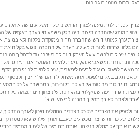
ל יתרות מזומנים גבוהות.
ריך לפנות ולתת מענה לצורך הראשוני של המשקיעים שהוא אקזיט עם
שווי המותג שהחברה תיצור יהיה חלק משמעותי בערך האקזיט של המ
. יצירת ערך למותג דורש שהחברה תהיה ממוקדת בלקוח ולא במוצר.
הם בליווי שירות לקוחות מעולה, הערך של החברה יפגוש בקלות את ד
האיומים שיכולים להשפיע על העסק דינה להיכשלבניגוד לתהליך המובנה
כירות, תחרות ומשאבי אנוש, נוגעות למימד האנושי ואם יתייחסו אליהן
תר מאשר לפעול. בניגוד לבעיה ליניארית, שיכול להיות לה "פתרון מדף
אריות. אם תגיב במקום לפעול, אתה משחק לידיהם של יריביך ולבסוף ת
טגיות גדולות מביטות אל העולם בקור-רוח, במחשבה על כל המסע 
מיד. הגדרה יפה שנתקלתי בה גורסת ש"ניצחון הינו תוצאה של התכו
עבד ולפתח לאורך תהליך ההכנה לביצועי שיא".