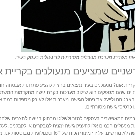
 אונו משדרג מערכת מנעולים מסורתית לדיגיטלית בעסק בעיר.
ים שמציעים מנעולנים בקריית או
ית אונו? מנעולנים בעיר נמצאים בחזית להציע פתרונות אבטחה חד
שניים שהם מספקים הוא שילוב מערכות בקרת גישה מתקדמות המשת
את האבטחה ולייעל את ניהול הגישה. מערכות אלו לא רק מספקות רמת 
ו כרטיסי גישה מסורתיים.
ם חכמים המאפשרים לעסקים לנטר ולשלוט מרחוק בגישה לחצרים שלה
 מנעולים חכמים אלו להעניק גישה זמנית למבקרים או לקבלנים, לעקו
ויציאה ולשלוח התראות בזמן אמת במקרה של ניסיונות גישה לא מורשים. על ידי מינוף ה