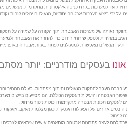
ם לאבטחת העסק היא התקנת מנעולים ומערכות אבטחה איכותיות שנו
יות ועד למערכות בקרת כניסה אלקטרוניות מתקדמות, מנעולנים מצי
. על ידי ביצוע הערכות אבטחה יסודיות, מנעולנים יכולים לזהות נקוד
חזוקה נאותה של מערכות האבטחה, תוך הקפדה על שמירה על תפקוד 
גיב במהירות ולספק שירותי חירום כדי להחזיר את האבטחה ולמזער 
קון מנעולים מאפשרת למנעולנים לפתור בעיות אבטחה באופן מייד
ונו
בעסקים מודרניים: יותר מסתם 
רע הרבה מעבר להתקנת מנעולים וחיתוך מפתחות. בעולם המהיר והמ
בשיפור האבטחה והיעילות העסקית הכוללת. הם מסייעים ביישום מערכ
ם לעסקים תכונות אבטחה מתקדמות ויכולות ניטור מרחוק.
יבטים אחרים של הפעילות העסקית, כגון מצלמות מעקב, אזעקות וטכנ
לניהול.
רת להם לעצב פתרונות אבטחה מותאמים אישית שיתאימו לצרכים וה