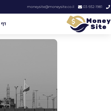
moneysite@moneysite.co.il
03-932-1981
דף 