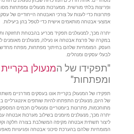
מסחריים. אחת הדרכים המרכזיות שבהן מנעולנים תורמי
ופריצות בלתי מורשית. ממערכות מנעולים ומפתחות מסורת
פתרונות כדי לענות על צורכי האבטחה הייחודיים של עסקים
אמצעי אבטחה מותאמים אישית כדי לטפל בהן ביעילות.
יתרה מכך, למנעולנים תפקיד מכריע בהבטחת תחזוקה ות
במקרה של פרצת אבטחה או נעילה, מנעולנים מאומנים לה
העסק. המומחיות שלהם בחיתוך מפתחות, מפתח מחדש ותי
לבעלי עסקים ומנהלים.
"תפקידו של ה
מנעולן בקריית א
ומפתחות"
תפקידו של המנעולן בקריית אונו בעסקים מודרניים משת
של היום, מנעולנים התפתחו להיות שותפים אינטגרליים 
מתוחכמות, פתרונות ביומטריים ומנעולים חכמים המספקי
יתרה מכך, מנעולנים מיומנים בשילוב מערכות אבטחה עם ה
ליצור תשתית אבטחה מקיפה המשולבת בצורה חלקה וקלה 
המומחיות שלהם בהערכת סיכוני אבטחה ופגיעויות מאפש