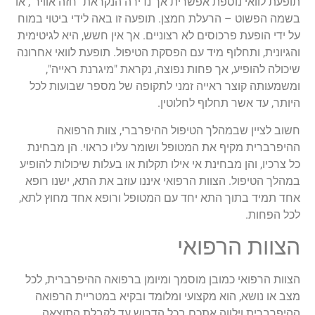
תופעת לוואי נוספת אפשרית אך נדירה הנקראת "חזה אוויר", או
בשמה הפשוט – הרעלת חמצן. תופעה זו באה לידי ביטוי במוח
על ידי הופעת פרכוסים לא רצוניים. אך אין חשש, היא לגיטימית
והגיונית, ותחלוף מיד עם הפסקת הטיפול. תופעת לוואי אחרונה
שיכולה להופיע, אך פחות נפוצה, נקראת "מיגרנת ראייה",
ומשמעותה קוצר ראייה זמני לתקופה של מספר שבועות לכל
היותר, עד אשר תחלוף לחלוטין.
חשוב לציין שבמהלך הטיפול ההיפרברי, צוות הרפואה
ההיפרברית מקיף את המטופל ושומר עליו כראוי. הן מבחינת
כל צרכיו, והן מבחינת אי אילו תקלות או בעלות שיכולות להופיע
במהלך הטיפול. הצוות הרפואי איננו עוזב את התא, ישנו רופא
אחד תמיד בתוך התא יחד עם המטופל ורופא אחד מחוץ לתא,
לכל הפחות.
הצוות הרפואי
הצוות הרפואי כמובן מוסמך ומיומן ברפואה ההיפרברית, לכל
מצב או נושא, הוא מקצועי ומלומד ובקיא במטריית הרפואה
ההיפרברית וילווה אתכם בכל הדרוש עד לקבלת התוצאה