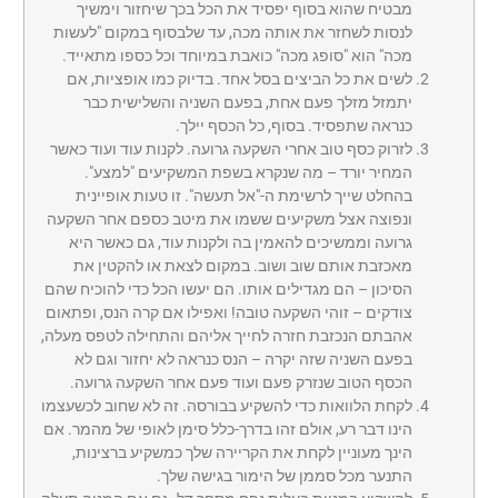
מבטיח שהוא בסוף יפסיד את הכל בכך שיחזור וימשיך
לנסות לשחזר את אותה מכה, עד שלבסוף במקום "לעשות
מכה" הוא "סופג מכה" כואבת במיוחד וכל כספו מתאייד.
לשים את כל הביצים בסל אחד. בדיוק כמו אופציות, אם
יתמזל מזלך פעם אחת, בפעם השניה והשלישית כבר
כנראה שתפסיד. בסוף, כל הכסף יילך.
לזרוק כסף טוב אחרי השקעה גרועה. לקנות עוד ועוד כאשר
המחיר יורד – מה שנקרא בשפת המשקיעים "למצע".
בהחלט שייך לרשימת ה-"אל תעשה". זו טעות אופיינית
ונפוצה אצל משקיעים ששמו את מיטב כספם אחר השקעה
גרועה וממשיכים להאמין בה ולקנות עוד, גם כאשר היא
מאכזבת אותם שוב ושוב. במקום לצאת או להקטין את
הסיכון – הם מגדילים אותו. הם יעשו הכל כדי להוכיח שהם
צודקים – זוהי השקעה טובה! ואפילו אם קרה הנס, ופתאום
אהבתם הנכזבת חזרה לחייך אליהם והתחילה לטפס מעלה,
בפעם השניה שזה יקרה – הנס כנראה לא יחזור וגם לא
הכסף הטוב שנזרק פעם ועוד פעם אחר השקעה גרועה.
לקחת הלוואות כדי להשקיע בבורסה. זה לא שחוב לכשעצמו
הינו דבר רע, אולם זהו בדרך-כלל סימן לאופי של מהמר. אם
הינך מעוניין לקחת את הקריירה שלך כמשקיע ברצינות,
התנער מכל סממן של הימור בגישה שלך.