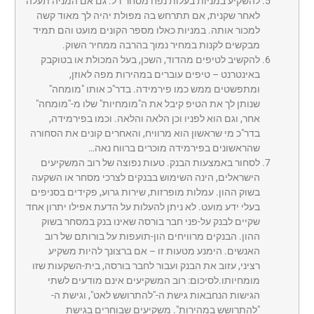
להשקיע במניות בעלות נפח מסחר דל. גם אם המניה תעלה
לאחר שקנית, אם תתרחש בה מפולת יהיה לך מאוד קשה
למכור אותה. במניות כאלו מספר הקונים מועט והם תמיד
מבקשים לקנות במחיר נמוך בהרבה ממחיר השוק.
להקשיב לטיפים מהדוד, השכן, בעל המכולת או בטוקבק
באינטרנט – טיפים עוברים במהירות מפה לאוזן,
ומתפשטים ממש כמו פירמידה. בדר"כ אותו "מומחה"
שנותן לך את הטיפ קיבל את ה"מומחיות" שלו מ-"מומחה"
אחר, וגם הוא לפניו וכן הלאה והלאה. וכמו בפירמידה,
בדר"כ מי שראשון הוא מרוויח, והאחרים קונים את הסחורה
שהראשונים בפירמידה מוכרים ברווח נאה…
לסחור באמצעות הבנק. טעות נפוצה של רוב המשקיעים
הישראלים, הינה השימוש בבנקים לצרכי מסחר או השקעה
בשוק ההון. עמלות מופרזות, שירות גרוע, פקידים בסניפים
בעלי ידע מועט. לא ניתן להעלות על הדעת אפילו יתרון אחד
שקיים לבנק על-פני חבר בורסה שאינו בנק במסחר בשוק
ההון. הבנקים מרוויחים הון-תועפות על בורותם של רוב
האנשים. הימנע מטעות זו – אם ברצונך להיות משקיע
רציני, עזוב את הבנק ועבור לחבר בורסה, בית-השקעות שזו
מומחיותו.לסיכום: רוב המשקיעים אינם מודעים לשתי
הגישות הנחבאות גישת ה-"להתרושש לאט", וגישת ה-
"להתרושש במהירות". משקיעים שבוחרים בגישת