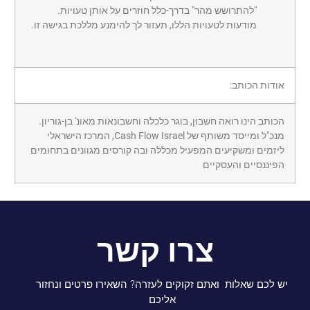
"להתרושש מהר" בדרך-כלל חוזרים על אותן טעויות.
מודעות לטעויות הללו, תעזור לך להימנע מללכת בגישה זו.
אודות הכותב:
הכותב הינו רואה חשבון, בוגר כלכלה וחשבונאות מאונ' בן-גוריון.
מנכ"ל ומייסד משותף של Cash Flow Israel, המרכז הישראלי
ליזמים ומשקיעים המפעיל מכללה ובה קורסים מגוונים בתחומים
הפיננסיים והעסקיים
צרו קשר
יש לכם שאלות ואתם זקוקים לעזרה? השאירו פרטים ונחזור
אליכם