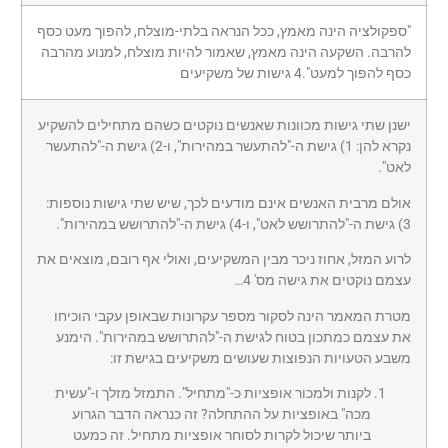
"ספקולציה הינה מאמץ, ככל הנראה בלתי-מוצלח, להפוך מעט כסף
להרבה. השקעה הינה מאמץ, שאמור להיות מוצלח, למנוע מהרבה
כסף להפוך למעט".4 גישות של משקיעים
ישנן שתי גישות מכוונות שאנשים נוקטים כשהם מתחילים להשקיע
נקרא להן: 1) גישת ה-"להתעשר במהירות", ו-2) גישת ה-"להתעשר
לאט".
אולם מרבית האנשים אינם מודעים לכך, שיש שתי גישות נוספות:
3) גישת ה-"להתרושש לאט", ו-4) גישת ה-"להתרושש במהירות".
לרוע המזל, אחוז ניכר מבין המשקיעים, ואולי אף רובם, מוצאים את
עצמם נוקטים את גישה מס' 4…
מטרת המאמר הינה לסקור מספר עקרונות שבאופן עקבי הוכיחו
את עצמם כמתכון בטוח לגישת ה-"להתרושש במהירות". הימנע
משבע הטעויות הנפוצות שעושים משקיעים בגישת זו:
לקנות ולמכור אופציות כ-"מתחיל". התמזל מזלך ו-"עשית
מכה" באופציות על ההתחלה? זה כנראה הדבר הגרוע
ביותר שיכול לקרות לסוחר אופציות מתחיל. זה כמעט