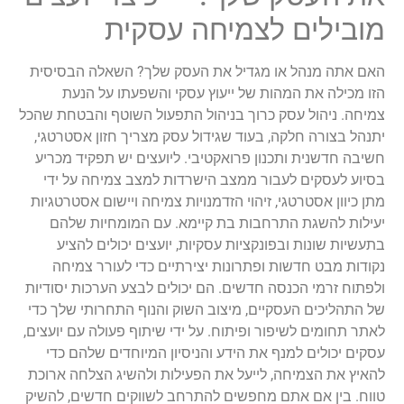
מובילים לצמיחה עסקית
האם אתה מנהל או מגדיל את העסק שלך? השאלה הבסיסית
הזו מכילה את המהות של ייעוץ עסקי והשפעתו על הנעת
צמיחה. ניהול עסק כרוך בניהול התפעול השוטף והבטחת שהכל
יתנהל בצורה חלקה, בעוד שגידול עסק מצריך חזון אסטרטגי,
חשיבה חדשנית ותכנון פרואקטיבי. ליועצים יש תפקיד מכריע
בסיוע לעסקים לעבור ממצב הישרדות למצב צמיחה על ידי
מתן כיוון אסטרטגי, זיהוי הזדמנויות צמיחה ויישום אסטרטגיות
יעילות להשגת התרחבות בת קיימא. עם המומחיות שלהם
בתעשיות שונות ובפונקציות עסקיות, יועצים יכולים להציע
נקודות מבט חדשות ופתרונות יצירתיים כדי לעורר צמיחה
ולפתוח זרמי הכנסה חדשים. הם יכולים לבצע הערכות יסודיות
של התהליכים העסקיים, מיצוב השוק והנוף התחרותי שלך כדי
לאתר תחומים לשיפור ופיתוח. על ידי שיתוף פעולה עם יועצים,
עסקים יכולים למנף את הידע והניסיון המיוחדים שלהם כדי
להאיץ את הצמיחה, לייעל את הפעילות ולהשיג הצלחה ארוכת
טווח. בין אם אתם מחפשים להתרחב לשווקים חדשים, להשיק