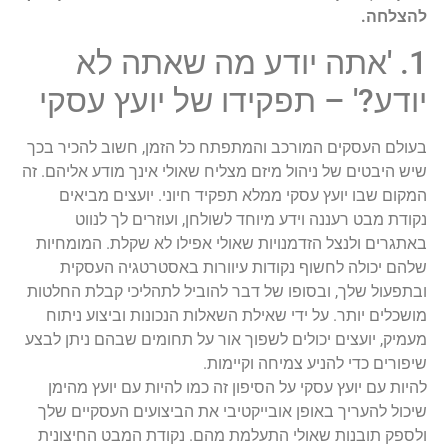
להצלחה.
1. 'אתה יודע מה שאתה לא
יודע?' – תפקידו של יועץ עסקי
בעולם העסקים המורכב והמתפתח כל הזמן, חשוב להכיר בכך
שיש היבטים של ניהול מיזם מצליח שאולי אינך מודע אליהם. זה
המקום שבו יועץ עסקי ממלא תפקיד חיוני. יועצים מביאים
נקודת מבט רעננה וידע מיוחד לשולחן, ועוזרים לך לנווט
באתגרים ולנצל הזדמנויות שאולי אפילו לא שקלת. המומחיות
שלהם יכולה לחשוף נקודות עיוורות באסטרטגיה העסקית
ובתפעול שלך, ובסופו של דבר להוביל לתהליכי קבלת החלטות
מושכלים יותר. על ידי שאילת השאלות הנכונות וביצוע ניתוח
מעמיק, יועצים יכולים לשפוך אור על תחומים שבהם ניתן לבצע
שיפורים כדי להניע צמיחה וקיימות.
להיות עם יועץ עסקי על הסיפון זה כמו להיות עם יועץ מהימן
שיכול להעריך באופן אובייקטיבי את הביצועים העסקיים שלך
ולספק תובנות שאולי התעלמת מהם. נקודת המבט החיצונית