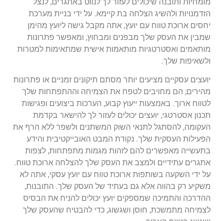
מומחיות ותובנה שיכולים לעזור לך לנווט באתגרים, לנצל
הזדמנויות ולהשיג הצלחה בת קיימא. על ידי בניית מערכת
יחסים ארוכת טווח עם יועץ, אתה מקבל גישה ליועץ מהימן
שמבין את העסק שלך מבפנים ומבחוץ, ומאפשר פתרונות
מותאמים ואסטרטגיות מותאמות אישית שמתאימות למטרות
ולשאיפות שלך.
יועצים עסקיים מציעים יותר מסתם תיקונים זמניים או פתרונות
מהירים; הם מחויבים לטפח את הצמיחה וההתפתחות שלך
לטווח ארוך. באמצעות ייעוץ קבוע, הערכות ביצועים ופגישות
תכנון אסטרטגי, יועצים יכולים לעזור לך להישאר בקדמת
העקומה, להסתגל לתנאי השוק המשתנים ולשפר ללא הרף את
הפעילות העסקית שלך. נקודת המבט האובייקטיבית והידע
בתעשייה מאפשרים להם לזהות מגמות מתפתחות, לצפות
אתגרים עתידיים ולמצב את העסק שלך להצלחה ארוכת טווח.
על ידי השקעה בשותפות ארוכת טווח עם יועץ עסקי, אתה לא
משקיע רק בהווה אלא גם בעתיד של העסק שלך. התובנות,
ההדרכה והתמיכה שמספקים יועץ יכולים להניח את הבסיס
לצמיחה מתמשכת, חוסן ושגשוג, כדי להבטיח שהעסק שלך