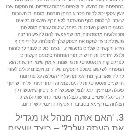
בהתפתחויות בתעשייה ולצפות מגמות עתידיות. זה המקום שבו
יועץ עסקי יכול להיות מכריע במתן תובנות ומומחיות חשובות
שיעזרו לך לנווט בנוף המשתנה ללא הרף. היועצים בקיאים
במגמות השוק העדכניות ביותר, שיטות עבודה מומלצות
וטכנולוגיות מתפתחות, מה שמאפשר להם להציע הדרכה
מושכלת כיצד למקם את העסק שלך להצלחה. על ידי מינוף
הידע והקשרים שלהם בתעשייה, יועצים יכולים לעזור לך לזהות
ולנצל הזדמנויות חדשות, תוך הפחתת סיכונים הקשורים
לפרקטיקות או אסטרטגיות מיושנות. אימוץ שינוי וחדשנות הוא
המפתח לשגשוג בעולם העסקים של היום, ויועצים יכולים לעזור
לך להישאר בקדמת העקומה על ידי המלצה על פתרונות
חדשניים ואסטרטגיות להנעת צמיחה ותחרותיות. על ידי שיתוף
פעולה עם יועץ, תוכל לנצל שפע של ידע וניסיון שיאפשרו לך
להסתגל לשינויים בשוק, לנצל הזדמנויות חדשות ולהשיג
הצלחה בת קיימא בסביבה העסקית הדינמית של היום.
3. 'האם אתה מנהל או מגדיל
את העסק שלך?' – כיצד יועצים